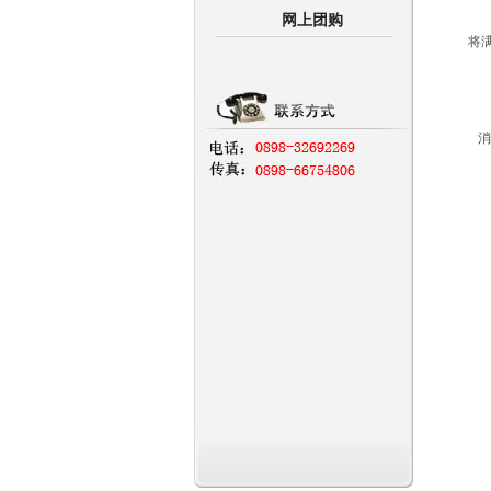
您
网上团购
将
礼
消
礼