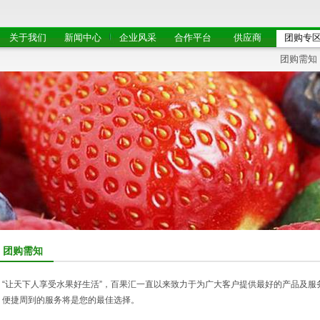
关于我们
新闻中心
企业风采
合作平台
供应商
团购专
团购需知
团购需知
“让天下人享受水果好生活”，百果汇一直以来致力于为广大客户提供最好的产品及
、便捷周到的服务将是您的最佳选择。