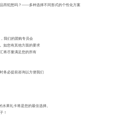
品而犯愁吗？——多种选择不同形式的个性化方案
务，我们的团购专员会
。如您有其他方面的要求
汇将尽量满足您的所有
时务必提前咨询以方便我们
！精美的水果礼卡将是您的最佳选择。
子！