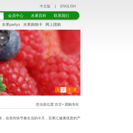
中文版
|
ENGLISH
区
会员中心
水果百科
联系我们
水果partys
水果购物卡
网上团购
1
2
3
4
您当前位置:
首页
> 团购专区
服务，在崇尚快节奏生活的今天，百果汇健康优质的产